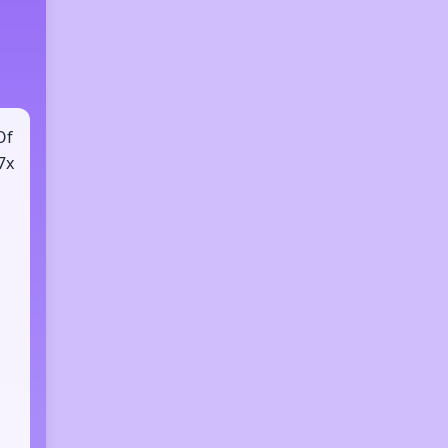
Of
7x