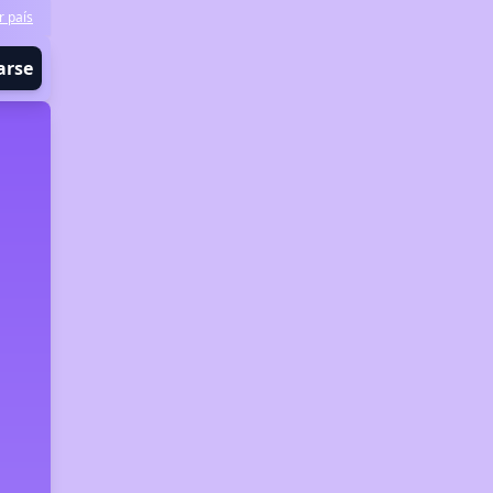
r país
arse