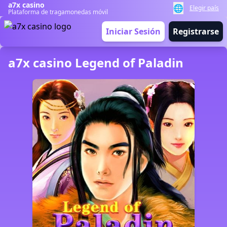
a7x casino
🌐
Elegir país
Plataforma de tragamonedas móvil
Iniciar Sesión
Registrarse
a7x casino Legend of Paladin